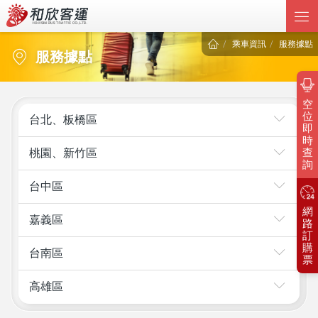
乘車資訊
服務據點
服務據點
空
位
台北、板橋區
即
時
桃園、新竹區
查
詢
台中區
網
嘉義區
路
訂
購
台南區
票
高雄區